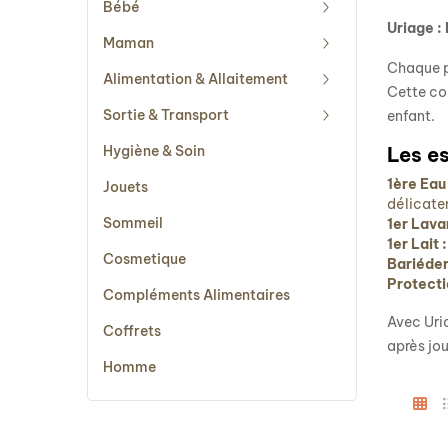
Bébé
Uriage :
Maman
Chaque p
Alimentation & Allaitement
Cette com
Sortie & Transport
enfant.
Hygiène & Soin
Les e
1ère Eau 
Jouets
délicate
Sommeil
1er Lavan
1er Lait :
Cosmetique
Bariéde
Protecti
Compléments Alimentaires
Avec Uria
Coffrets
après jou
Homme