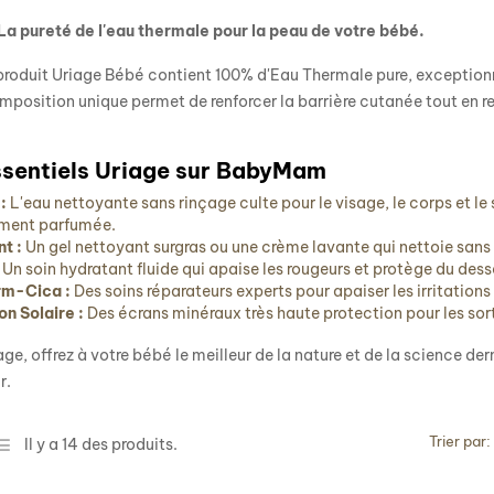
 La pureté de l'eau thermale pour la peau de votre bébé.
roduit Uriage Bébé contient 100% d'Eau Thermale pure, exceptionn
position unique permet de renforcer la barrière cutanée tout en res
ssentiels Uriage sur BabyMam
:
L'eau nettoyante sans rinçage culte pour le visage, le corps et le 
ment parfumée.
t :
Un gel nettoyant surgras ou une crème lavante qui nettoie sans 
Un soin hydratant fluide qui apaise les rougeurs et protège du de
rm-Cica :
Des soins réparateurs experts pour apaiser les irritation
on Solaire :
Des écrans minéraux très haute protection pour les sort
ge, offrez à votre bébé le meilleur de la nature et de la science d
r.
Trier par:
Il y a 14 des produits.