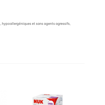
s, hypoallergéniques et sans agents agressifs,
RUPTURE DE STOCK
ALPHANO
LAIT SO