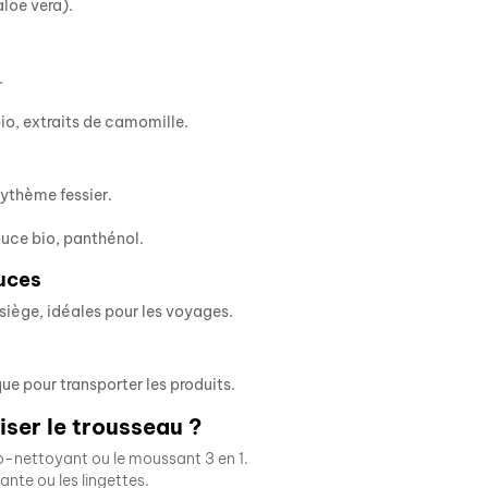
loe vera).
.
bio, extraits de camomille.
érythème fessier.
uce bio, panthénol.
uces
siège, idéales pour les voyages.
que pour transporter les produits.
ser le trousseau ?
o-nettoyant ou le moussant 3 en 1.
nte ou les lingettes.