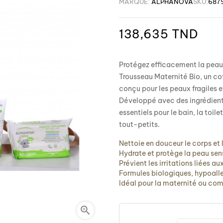
MARQUE:
ALPHANOVA
SKU:
687
138,635 TND
Protégez efficacement la pea
Trousseau Maternité Bio, un co
conçu pour les peaux fragiles e
Développé avec des ingrédients 
essentiels pour le bain, la toil
tout-petits.
Nettoie en douceur le corps et
Hydrate et protège la peau sen
Prévient les irritations liées a
Formules biologiques, hypoall
Idéal pour la maternité ou c
