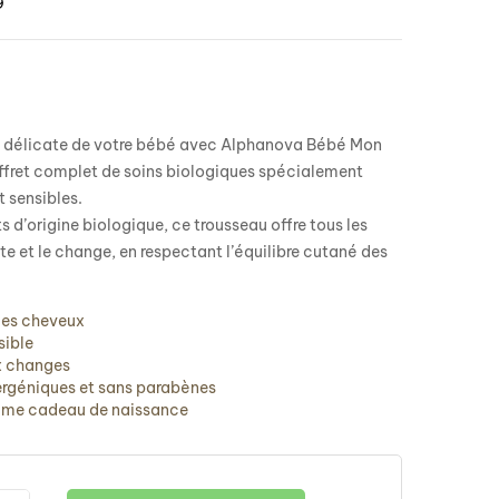
9
u délicate de votre bébé avec Alphanova Bébé Mon
ffret complet de soins biologiques spécialement
t sensibles.
d’origine biologique, ce trousseau offre tous les
ette et le change, en respectant l’équilibre cutané des
 les cheveux
sible
ux changes
ergéniques et sans parabènes
omme cadeau de naissance