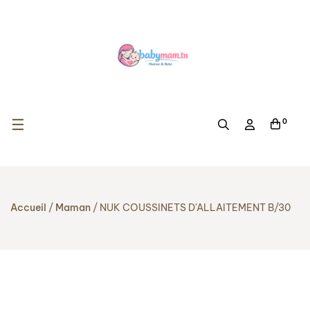
Basculer la navigation
☰
0
Accueil
Maman
NUK COUSSINETS D'ALLAITEMENT B/30
RUPTURE DE STOCK