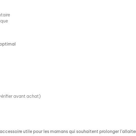
taire
ique
 optimal
érifier avant achat)
ccessoire utile pour les mamans qui souhaitent prolonger l’allaiteme