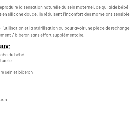
eproduire la sensation naturelle du sein maternel, ce qui aide bébé 
e en silicone douce, ils réduisent l’inconfort des mamelons sensibl
e l’utilisation et la stérilisation ou pour avoir une pièce de rechan
ement / biberon sans effort supplémentaire.
aux:
ouche du bébé
urelle
re sein et biberon
tion