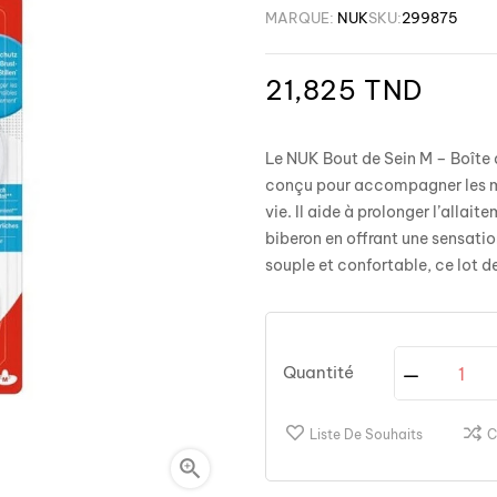
MARQUE:
NUK
SKU:
299875
21,825 TND
Le NUK Bout de Sein M – Boîte 
conçu pour accompagner les m
vie. Il aide à prolonger l’allait
biberon en offrant une sensatio
souple et confortable, ce lot d
Quantité
Liste De Souhaits
C
