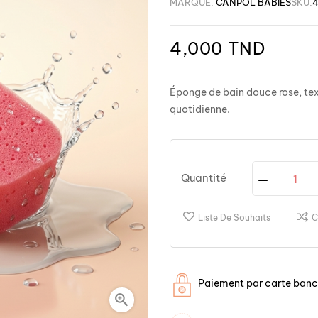
MARQUE:
CANPOL BABIES
SKU:
4
4,000 TND
Éponge de bain douce rose, tex
quotidienne.
Quantité
Liste De Souhaits
C
Paiement par carte banca
