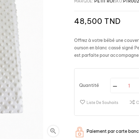
MARQUE:
P'ETIT ROI
SKU:
PTR002
48,500 TND
Offrez à votre bébé une couve
ourson en blanc cassé signé
Pe
est parfaite pour accompagner 
Quantité
Liste De Souhaits
C

Paiement par carte banca