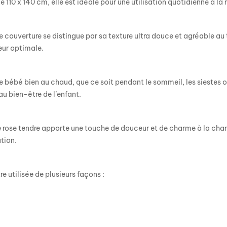
e 110 x 140 cm, elle est idéale pour une utilisation quotidienne à
e couverture se distingue par sa texture ultra douce et agréable au
eur optimale.
e bébé bien au chaud, que ce soit pendant le sommeil, les siestes o
u bien-être de l’enfant.
e rose tendre apporte une touche de douceur et de charme à la ch
tion.
e utilisée de plusieurs façons :