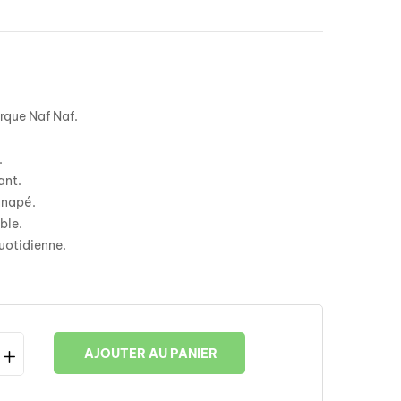
arque
Naf Naf
.
.
ant.
anapé.
ble.
uotidienne.
AJOUTER AU PANIER