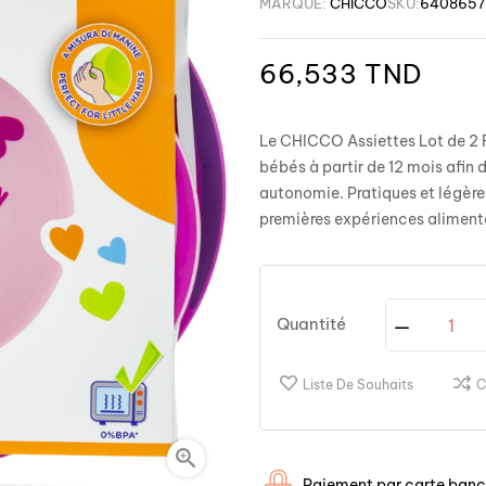
MARQUE:
CHICCO
SKU:
6408657
66,533 TND
Le CHICCO Assiettes Lot de 2 
bébés à partir de 12 mois afin
autonomie. Pratiques et légères
premières expériences alimenta
Quantité
Liste De Souhaits
C

Paiement par carte banca